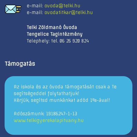
e-mail:
ovoda@telki.hu
e-mail:
ovodatitkar@telki.hu
Telki Zöldmanó Óvoda
Tengelice Tagintézmény
Telephely: tel. 06 26 920 824
Támogatás
Az iskola és az óvoda támogatását csak a Te
segítségeddel folytathatjuk!
Kérjük, segítsd munkánkat adód 1%-ával!
Adószámunk: 19186247-1-13
www.telkigyerekalapitvany.hu