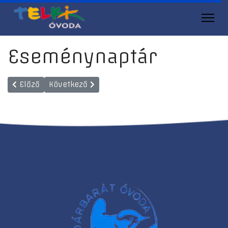
Eseménynaptár
Előző cikk: oviKRÉTA
Következő cikk: Galéria
Előző
Következő