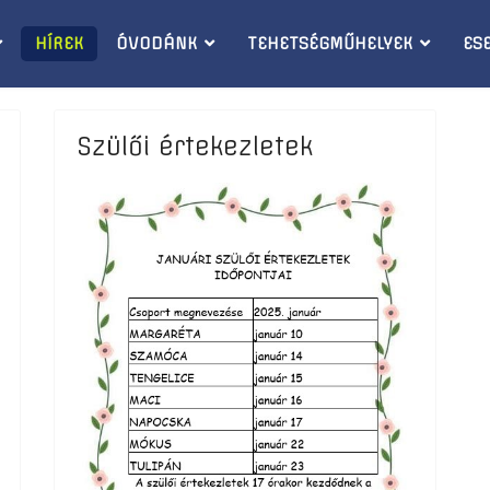
HÍREK
ÓVODÁNK
TEHETSÉGMŰHELYEK
ES
Szülői értekezletek