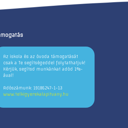
ámogatás
Az iskola és az óvoda támogatását
csak a Te segítségeddel folytathatjuk!
Kérjük, segítsd munkánkat adód 1%-
ával!
Adószámunk: 19186247-1-13
www.telkigyerekalapitvany.hu