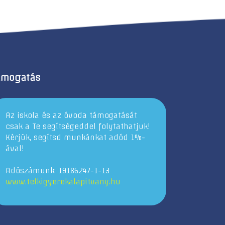
ámogatás
Az iskola és az óvoda támogatását
csak a Te segítségeddel folytathatjuk!
Kérjük, segítsd munkánkat adód 1%-
ával!
Adószámunk: 19186247-1-13
www.telkigyerekalapitvany.hu