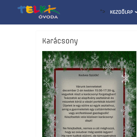
">
KEZDŐLAP
Karácsony