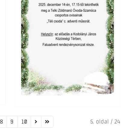
8
9
10
5. oldal / 24